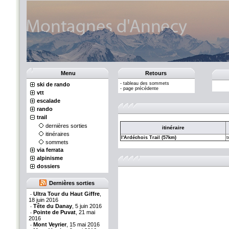
Menu
Retours
-
tableau des sommets
ski de rando
-
page précédente
vtt
escalade
rando
trail
dernières sorties
itinéraire
itinéraires
l'Ardéchois Trail (57km)
t
sommets
via ferrata
alpinisme
dossiers
Dernières sorties
Ultra Tour du Haut Giffre
,
-
18 juin 2016
Tête du Danay
, 5 juin 2016
-
Pointe de Puvat
, 21 mai
-
2016
Mont Veyrier
, 15 mai 2016
-