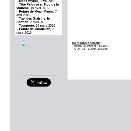
Mont Veyrier
, 9 mai 2016
-
Tête Pelouse et Trou de la
-
Mouche
, 19 avril 2016
Pointe de Méan Martin
, 7
-
avril 2016
Trail des Glaisins, le
-
Barman
, 2 avril 2016
Tournette
, 26 mars 2016
-
Pointe de Mandallaz
, 19
-
mars 2016
coordonnées sommet
:
lat/lon: 44.9695 N / 4.4462 E
UTM: 31T 614044 4980588