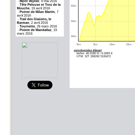
Mont Veyrier
, 9 mai 2016
-
Tête Pelouse et Trou de la
-
600m
Mouche
, 19 avril 2016
Pointe de Méan Martin
, 7
-
avril 2016
Trail des Glaisins, le
-
500m
Barman
, 2 avril 2016
Tournette
, 26 mars 2016
-
Pointe de Mandallaz
, 19
-
mars 2016
400m
0km
5km
10km
15km
coordonnées départ
:
lat/lon: 46.0186 N / 6.0065 E
UTM: 32T 268290 5100472