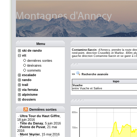
Menu
Contamine-Sarzin
: d'Annecy, prendre la route dir
ski de rando
rond-point, direction Cruseilles et Marlioz. 400m pl
vtt
gauche direction Contamine-Sarzin et se garer à côt
dernières sorties
itinéraires
sommets
>>
Recherche avancée
escalade
rando
topo
trail
Vuache
entre Vuache et Salève
via ferrata
alpinisme
dossiers
Dernières sorties
800m
Ultra Tour du Haut Giffre
,
-
18 juin 2016
Tête du Danay
, 5 juin 2016
-
Pointe de Puvat
, 21 mai
-
700m
2016
Mont Veyrier
, 15 mai 2016
-