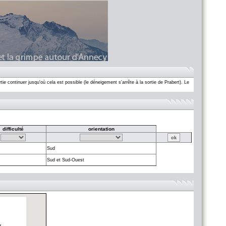
ie continuer jusqu'où cela est possible (le déneigement s'arrête à la sortie de Prabert). Le
difficulté
orientation
Sud
Sud et Sud-Ouest
.