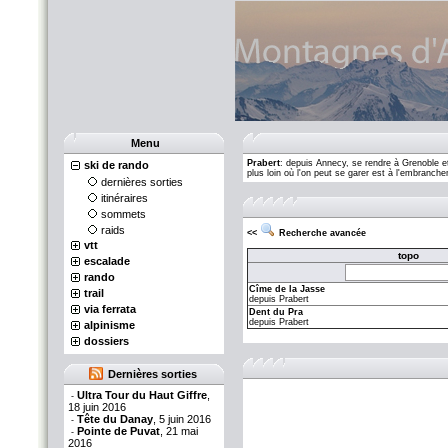
Menu
Prabert
: depuis Annecy, se rendre à Grenoble et 
ski de rando
plus loin où l'on peut se garer est à l'embranch
dernières sorties
itinéraires
sommets
raids
<<
Recherche avancée
vtt
topo
escalade
rando
Cîme de la Jasse
trail
depuis Prabert
via ferrata
Dent du Pra
depuis Prabert
alpinisme
dossiers
Dernières sorties
Ultra Tour du Haut Giffre
,
-
18 juin 2016
Tête du Danay
, 5 juin 2016
-
Pointe de Puvat
, 21 mai
-
2016