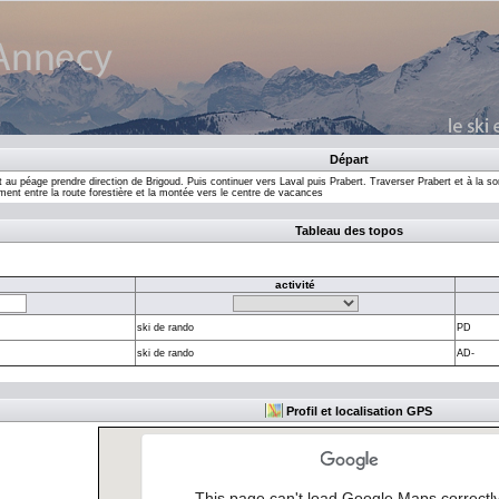
Départ
au péage prendre direction de Brigoud. Puis continuer vers Laval puis Prabert. Traverser Prabert et à la sort
ement entre la route forestière et la montée vers le centre de vacances
Tableau des topos
activité
ski de rando
PD
ski de rando
AD-
Profil et localisation GPS
This page can't load Google Maps correctly