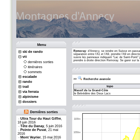
Menu
Remoray
: d'Annecy, se rendre en Suisse en passan
ski de rando
séparation entre l'A1 et l'A9, prendre l'A9 en dire
vtt
suivre les panneaux indiquant "Lac de Saint-Point"
prendre à droite direction Remoray. Se garer sur l
dernières sorties
itinéraires
sommets
escalade
>>
Recherche avancée
rando
topo
trail
Massif de la Grand-Côte
via ferrata
le Belvédère des Deux Lacs
alpinisme
dossiers
Dernières sorties
Ultra Tour du Haut Giffre
,
-
1100m
18 juin 2016
Tête du Danay
, 5 juin 2016
-
Pointe de Puvat
, 21 mai
-
1050m
2016
Mont Veyrier
, 15 mai 2016
-