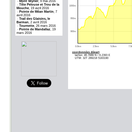
Mont Veyrier
, 9 mai 2016
-
Tête Pelouse et Trou de la
-
1000m
Mouche
, 19 avril 2016
Pointe de Méan Martin
, 7
-
avril 2016
Trail des Glaisins, le
950m
-
Barman
, 2 avril 2016
Tournette
, 26 mars 2016
-
Pointe de Mandallaz
, 19
-
900m
mars 2016
0.0km
2.5km
5.0km
7.
coordonnées départ
:
lat/lon: 46.7689 N / 6.2393 E
UTM: 32T 289218 5183190