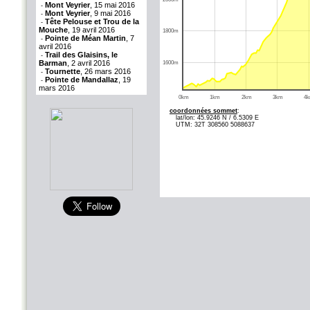
Mont Veyrier
, 15 mai 2016
-
Mont Veyrier
, 9 mai 2016
-
Tête Pelouse et Trou de la
-
Mouche
, 19 avril 2016
1800m
Pointe de Méan Martin
, 7
-
avril 2016
Trail des Glaisins, le
-
Barman
, 2 avril 2016
1600m
Tournette
, 26 mars 2016
-
Pointe de Mandallaz
, 19
-
mars 2016
0km
1km
2km
3km
4
coordonnées sommet
:
lat/lon: 45.9246 N / 6.5309 E
UTM: 32T 308560 5088637