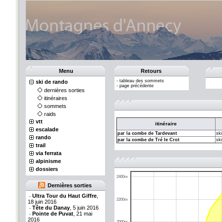
Menu
Retours
-
tableau des sommets
ski de rando
-
page précédente
dernières sorties
itinéraires
sommets
raids
vtt
itinéraire
escalade
par la combe de Tardevant
sk
rando
par la combe de Tré le Crot
sk
trail
via ferrata
alpinisme
dossiers
2400m
Dernières sorties
Ultra Tour du Haut Giffre
,
-
2200m
18 juin 2016
Tête du Danay
, 5 juin 2016
-
Pointe de Puvat
, 21 mai
-
2016
2000m