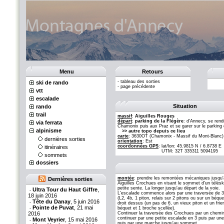
Menu
Retours
-
tableau des sorties
ski de rando
-
page précédente
vtt
escalade
Situation
rando
trail
massif
:
Aiguilles Rouges
départ
:
parking de la Flégère
: d'Annecy, se rend
via ferrata
Chamonix puis aux Praz et se garer sur le parking 
alpinisme
>> autre topo depuis ce lieu
carte
: 3630OT (Chamonix - Massif du Mont-Blanc)
dernières sorties
orientation
: Est
coordonnées GPS
:
lat/lon: 45.9815 N / 6.8738 E
itinéraires
UTM: 32T 335311 5094195
sommets
dossiers
montée
: prendre les remontées mécaniques jusqu'au
Dernières sorties
Aiguilles Crochues en visant le sommet d'un téléski
petite sente. La longer jusqu'au départ de la voie.
Ultra Tour du Haut Giffre
,
-
L'escalade commence alors par une traversée de 30m
18 juin 2016
(L2, 4b, 1 piton, relais sur 2 pitons ou sur un béqu
Tête du Danay
, 5 juin 2016
-
droit dessus (un pas de 6, un vieux piton et un frien
Pointe de Puvat
, 21 mai
-
béquet et 1 broche scellée).
2016
Continuer la traversée des Crochues par un chemin
continuer par une petite escalade en 3 puis par u
Mont Veyrier
, 15 mai 2016
-
puis par une marche jusqu'au sommet