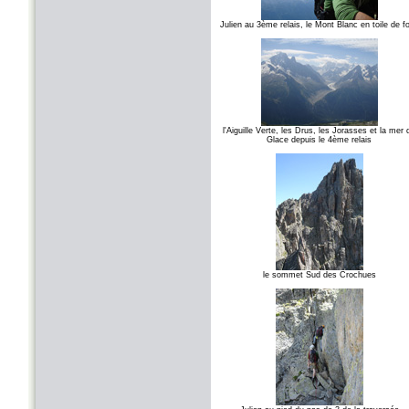
Julien au 3ème relais, le Mont Blanc en toile de f
l'Aiguille Verte, les Drus, les Jorasses et la mer 
Glace depuis le 4ème relais
le sommet Sud des Crochues