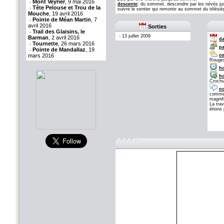
Mont Veyrier
, 9 mai 2016
-
descente
: du sommet, descendre par les névés jus
Tête Pelouse et Trou de la
-
suivre le sentier qui remonte au sommet du télésièg
Mouche
, 19 avril 2016
Pointe de Méan Martin
, 7
-
avril 2016
Sorties
Trail des Glaisins, le
-
-
13 juillet 2009
Barman
, 2 avril 2016
da
Tournette
, 26 mars 2016
-
pa
Pointe de Mandallaz
, 19
-
mars 2016
co
Rouges
ho
ho
Crochu
no
commen
magnif
La tra
étions