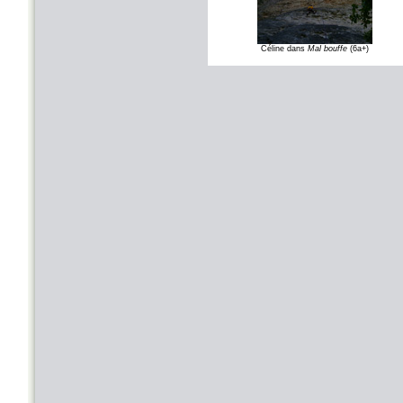
Céline dans
Mal bouffe
(6a+)