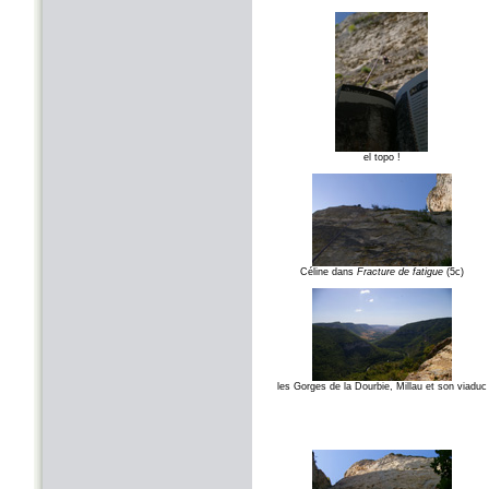
el topo !
Céline dans
Fracture de fatigue
(5c)
les Gorges de la Dourbie, Millau et son viaduc