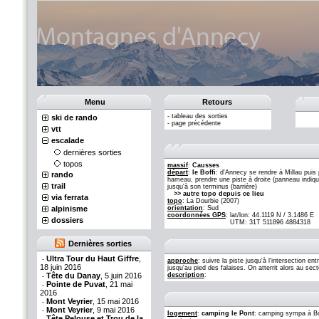
Menu
Retours
-
tableau des sorties
ski de rando
-
page précédente
vtt
escalade
dernières sorties
topos
massif
:
Causses
départ
:
le Boffi
: d'Annecy se rendre à Millau puis
rando
hameau, prendre une piste à droite (panneau indiquan
trail
jusqu'à son terminus (barrière)
>> autre topo depuis ce lieu
via ferrata
topo
: La Dourbie (2007)
alpinisme
orientation
: Sud
coordonnées GPS
:
lat/lon: 44.1119 N / 3.1486 E
dossiers
UTM: 31T 511896 4884318
Dernières sorties
Ultra Tour du Haut Giffre
,
-
approche
: suivre la piste jusqu'à l'intersection 
18 juin 2016
jusqu'au pied des falaises. On atterrit alors au sec
Tête du Danay
, 5 juin 2016
description
:
-
Pointe de Puvat
, 21 mai
-
2016
Mont Veyrier
, 15 mai 2016
-
Mont Veyrier
, 9 mai 2016
-
logement
:
camping le Pont
: camping sympa à Boy
Tête Pelouse et Trou de la