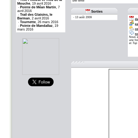
-
une tente
Mouche
, 19 avril 2016
Pointe de Méan Martin
, 7
-
avril 2016
Sorties
Trail des Glaisins, le
-
-
13 août 2009
Barman
, 2 avril 2016
da
Tournette
, 26 mars 2016
-
pa
Pointe de Mandallaz
, 19
-
mars 2016
co
no
Nous a
une fo
et
Top