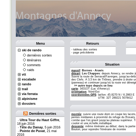
Menu
Retours
-
tableau des sorties
ski de rando
-
page précédente
dernières sorties
itinéraires
Situation
sommets
raids
massif
:
Bornes - Aravis
départ
:
Les Chappes
: depuis Annecy, se rendre 
vtt
Suivre la route de Serraval/Faverges, jusqu'au-de
escalade
des Clefs. A 3,5 km de Thônes, prendre à droite un
(panneau) et continuer jusqu'où la route est déneig
rando
>> autre topo depuis ce lieu
trail
carte
: 3431OT (Lac d'Annecy)
orientation
: Nord-Est
via ferrata
coordonnées GPS
:
lat/lon: 45.8270 N / 6.2863 E
UTM: 32T 289221 5078412
alpinisme
dossiers
Dernières sorties
montée
: suivre une route dont on coupe les lacet
pentes médianes à proximité du refuge du Rosairy. 
Ultra Tour du Haut Giffre
,
-
combe que l'on gravit jusqu'au plateau supérieur. T
18 juin 2016
couloir et une échelle métallique
descente
: même itinéraire au début; dans la part
Tête du Danay
, 5 juin 2016
-
Bouton, pour rejoindre l'itinéraire de montée
Pointe de Puvat
, 21 mai
-
2016