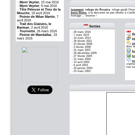
Mont Veyrier
, 15 mai 2016
-
Mont Veyrier
, 9 mai 2016
-
Tête Pelouse et Trou de la
-
logement
:
refuge du Rosairy
: refuge gardé l'hiv
Mouche
, 19 avril 2016
bons filons
: à la descente ne pas hésiter à s'arrê
fromage ... énorme !
Pointe de Méan Martin
, 7
-
avril 2016
Trail des Glaisins, le
-
Sorties
Barman
, 2 avril 2016
Tournette
, 26 mars 2016
-
-
26 mars 2016
da
Pointe de Mandallaz
, 19
-
-
7 mars 2015
mars 2016
-
10 mars 2013
pa
-
26 février 2011
co
-
15 février 2009
donc l
-
3 février 2008
-
31 mars 2007
ho
-
29 décembre 2005
-
27 février 2005
ho
-
21 mars 2004
no
-
13 avril 2003
vraime
-
6 avril 2003
vue sur
-
18 janvier 2003
-
23 mars 2002