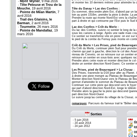
Mont Veyrier
, 9 mai 2016
-
et monter les 10 derniers mètres pour atteindre la
Tête Pelouse et Trou de la
-
Mouche
, 19 avril 2016
Tête du Danay > Lac des Confins :
Pointe de Méan Martin
, 7
Du sommet, descendre plein Est, d'abord par un lar
-
loin au point 1516m, prendre la piste à droite. La 
avril 2016
Prendre la route qui monte Nord-Est vers la chaîne
Trail des Glaisins, le
-
part à droite et qui contourne par l'Est puis le Sud
Barman
, 2 avril 2016
Tournette
, 26 mars 2016
-
Lac des Confins > Crêt du Merle :
Pointe de Mandallaz
, 19
Du lac des Confins, suivre ce sentier le long de 
-
sous les canons à neige. Après une raide mais court
mars 2016
Ce sentier se transforme vite en piste: on est sur 
le pied de la combe du Fernuy puis monte en conti
Crêt du Merle > Les Prises, pied de Beauregard
Du Crêt du Merle, continuer plein Sud pour prendre u
chemin qui part à gauche, direction le col des Arav
niveau de Creveto, on se retrouve sur un sentier en
retrouve un sentier en sous-bois avec quelques rac
Prendre alors cette route et monter direction le col
droite un sentier direction Nord-Ouest. Ce sentier 
Les Prises, pied de Beauregard > La Clusaz :
Des Prises, traversée la D16 pour aller au Planet.
à droite une piste menant au Plateau de Beauregard
Monter direction Nord-Ouest vers le Plateau de Beaur
permet d'atteindre le sommet du Plateau de Beaureg
Continuer sur cette piste qui descend vers le foyer
qui part d'abord direction Nord-Est, longe le télés
Prendre alors la gauche la piste qui descend (panne
part direction Nord-Ouest
Le suivre jusqu'au centre du village de la Clusaz, o
remarques
: Parcours du fameux trail le "Bélier 
Sorties
-
5 juin 2016
da
-
24 août 2014
-
24 juin 2012
pa
co
ho