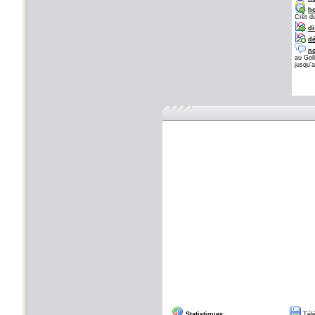
ho
Crêt d
di
dé
no
au Goll
jusqu'
Statistiques
:
Télé