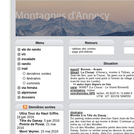
Menu
Retours
-
tableau des sorties
ski de rando
-
page précédente
vtt
escalade
Situation
rando
trail
massif
:
Bornes - Aravis
départ
:
La Clusaz
: d'Annecy, monter à Thônes, pu
dernières sorties
Jean-de-Sixt, puis la Clusaz. Se garer sur le parki
itinéraires
droite après le petit rond point à l'entrée du village 
marché tous les Lundis)
sommets
>> autre topo depuis ce lieu
via ferrata
carte
: 3430ET (La Clusaz - Le Grand Bornand)
orientation
: toutes
alpinisme
coordonnées GPS
:
lat/lon: 45.9220 N / 6.4484 E
UTM: 32T 302156 5088550
dossiers
Dernières sorties
itinéraire
:
Ultra Tour du Haut Giffre
,
-
Montée à la Tête du Danay :
18 juin 2016
Du parking redescendre direction Saint-Jean-de-Sixt 
Tête du Danay
, 5 juin 2016
-
par des marches et qui monte à droite. Continuer p
Pointe de Puvat
, 21 mai
-
mène au col des Mouilles.
2016
Du col des Mouilles, première petite descente mais 
Danay. Suivre ce sentier jusqu'au dessus du point 1
Mont Veyrier
, 15 mai 2016
-
prendre encore à droite, plein Est, toujours direct