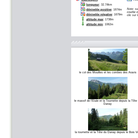
longueur
: 32.74km
Note: su
dénivelée positive
: 1674m
courbe e
dénivelée négative
: 1679m
clic sur
altitude max
: 1738m
altitude min
: 1062m
le col des Mouilles et les combes des Aravis
le massif de l'Etale et la Tournette depuis la Tête
Danay
la tournette et la Tête du Danay depuis le Bois V