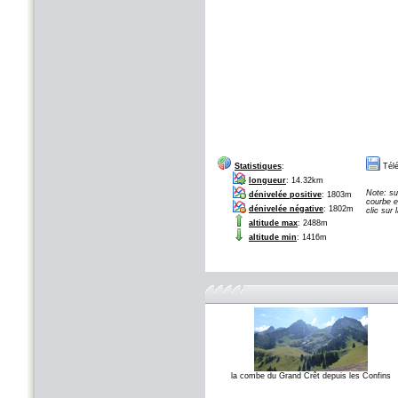
Statistiques
:
Télé
longueur
: 14.32km
Note: su
dénivelée positive
: 1803m
courbe e
dénivelée négative
: 1802m
clic sur
altitude max
: 2488m
altitude min
: 1416m
la combe du Grand Crêt depuis les Confins