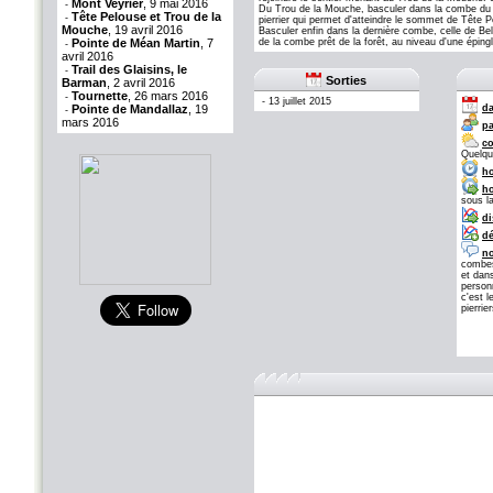
Mont Veyrier
, 9 mai 2016
-
Du Trou de la Mouche, basculer dans la combe du G
Tête Pelouse et Trou de la
-
pierrier qui permet d'atteindre le sommet de Tête P
Mouche
, 19 avril 2016
Basculer enfin dans la dernière combe, celle de Bel
Pointe de Méan Martin
, 7
de la combe prêt de la forêt, au niveau d'une éping
-
avril 2016
Trail des Glaisins, le
-
Sorties
Barman
, 2 avril 2016
Tournette
, 26 mars 2016
-
-
13 juillet 2015
Pointe de Mandallaz
, 19
da
-
mars 2016
pa
co
Quelqu
ho
ho
sous l
di
dé
no
combes
et dans
person
c'est l
pierrier