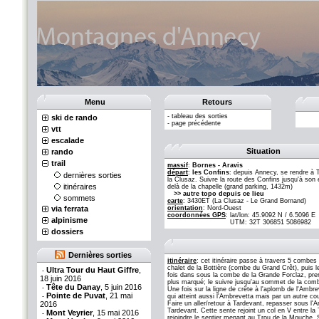
Menu
Retours
-
tableau des sorties
ski de rando
-
page précédente
vtt
escalade
Situation
rando
trail
massif
:
Bornes - Aravis
départ
:
les Confins
: depuis Annecy, se rendre à 
dernières sorties
la Clusaz. Suivre la route des Confins jusqu'à son 
itinéraires
delà de la chapelle (grand parking, 1432m)
>> autre topo depuis ce lieu
sommets
carte
: 3430ET (La Clusaz - Le Grand Bornand)
via ferrata
orientation
: Nord-Ouest
coordonnées GPS
:
lat/lon: 45.9092 N / 6.5096 E
alpinisme
UTM: 32T 306851 5086982
dossiers
Dernières sorties
itinéraire
: cet itinéraire passe à travers 5 combe
chalet de la Bottière (combe du Grand Crêt), puis
Ultra Tour du Haut Giffre
,
-
fois dans sous la combe de la Grande Forclaz, pren
18 juin 2016
plus marqué; le suivre jusqu'au sommet de la combe
Tête du Danay
, 5 juin 2016
-
Une fois sur la ligne de crête à l'aplomb de l'Ambreve
Pointe de Puvat
, 21 mai
-
qui atteint aussi l'Ambrevetta mais par un autre co
2016
Faire un aller/retour à Tardevant, repasser sous l'
Tardevant. Cette sente rejoint un col en V entre l
Mont Veyrier
, 15 mai 2016
-
rejoindre le sentier menant au Trou de la Mouche. S