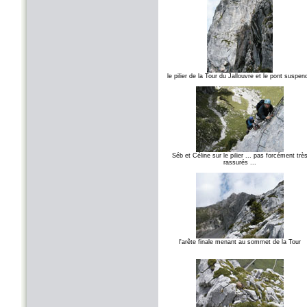
le pilier de la Tour du Jallouvre et le pont suspen
Séb et Céline sur le pilier ... pas forcément trè
rassurés ...
l'arête finale menant au sommet de la Tour