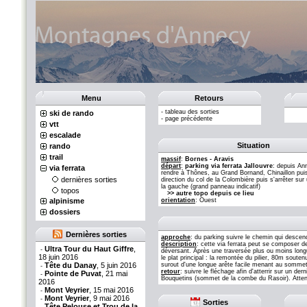
Menu
Retours
-
tableau des sorties
ski de rando
-
page précédente
vtt
escalade
Situation
rando
trail
massif
:
Bornes - Aravis
départ
:
parking via ferrata Jallouvre
: depuis An
via ferrata
rendre à Thônes, au Grand Bornand, Chinaillon pui
dernières sorties
direction du col de la Colombière puis s'arrêter sur
la gauche (grand panneau indicatif)
topos
>> autre topo depuis ce lieu
alpinisme
orientation
: Ouest
dossiers
Dernières sorties
approche
: du parking suivre le chemin qui descen
description
: cette via ferrata peut se composer de
Ultra Tour du Haut Giffre
,
-
déversant. Après une traversée plus ou moins longu
18 juin 2016
le plat principal : la remontée du pilier, 80m sout
Tête du Danay
, 5 juin 2016
surout d'une longue arête facile menant au sommet
-
retour
: suivre le fléchage afin d'atterrir sur un d
Pointe de Puvat
, 21 mai
-
Bouquetins (sommet de la combe du Rasoir). Attent
2016
Mont Veyrier
, 15 mai 2016
-
Mont Veyrier
, 9 mai 2016
-
Sorties
Tête Pelouse et Trou de la