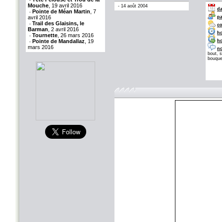
-
Mouche
, 19 avril 2016
-
14 août 2004
da
Pointe de Méan Martin
, 7
-
avril 2016
pa
Trail des Glaisins, le
-
co
Barman
, 2 avril 2016
ho
Tournette
, 26 mars 2016
-
Pointe de Mandallaz
, 19
ho
-
mars 2016
no
bout, 
bouque