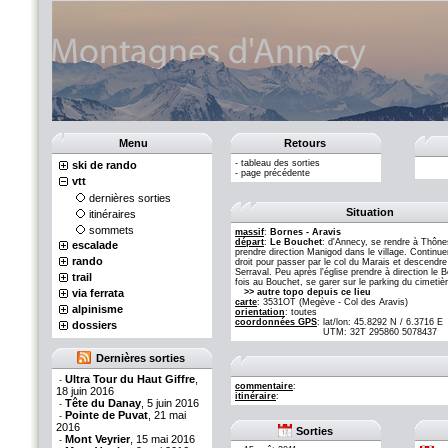
Menu
Retours
-
tableau des sorties
ski de rando
-
page précédente
vtt
dernières sorties
Situation
itinéraires
sommets
massif
:
Bornes - Aravis
départ
:
Le Bouchet
: d'Annecy, se rendre à Thône
escalade
prendre direction Manigod dans le village. Continuer
rando
droit pour passer par le col du Marais et descendre
Serraval. Peu après l'église prendre à direction le
trail
fois au Bouchet, se garer sur le parking du cimetiè
via ferrata
>> autre topo depuis ce lieu
carte
: 3531OT (Megève - Col des Aravis)
alpinisme
orientation
: toutes
coordonnées GPS
:
lat/lon: 45.8292 N / 6.3716 E
dossiers
UTM: 32T 295860 5078437
Dernières sorties
Ultra Tour du Haut Giffre
,
-
commentaire
:
18 juin 2016
itinéraire
:
Tête du Danay
, 5 juin 2016
-
Pointe de Puvat
, 21 mai
-
2016
Sorties
Mont Veyrier
, 15 mai 2016
-