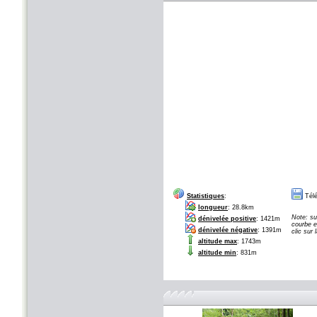
Statistiques
:
Télé
longueur
: 28.8km
Note: su
dénivelée positive
: 1421m
courbe e
dénivelée négative
: 1391m
clic sur
altitude max
: 1743m
altitude min
: 831m