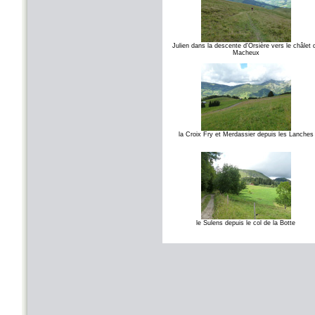
Julien dans la descente d'Orsière vers le châlet 
Macheux
la Croix Fry et Merdassier depuis les Lanches
le Sulens depuis le col de la Botte