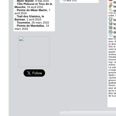
Mont Veyrier
, 9 mai 2016
-
15 août 2011
-
da
Tête Pelouse et Trou de la
-
pa
Mouche
, 19 avril 2016
Pointe de Méan Martin
, 7
-
co
avril 2016
s'en s
soleil
Trail des Glaisins, le
-
Barman
, 2 avril 2016
ho
Tournette
, 26 mars 2016
-
ho
Pointe de Mandallaz
, 19
-
di
mars 2016
dé
no
bien m
avec d
et desc
Dès le
vient 
quand 
moiteu
Greuba
trouvon
tour, 
même é
La suit
a toujo
pousse
Après 
vaches
grosse
jardine
Arrivé
pour at
qu'on 
plus la
de la j