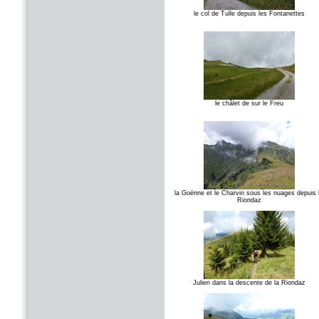
le col de Tulle depuis les Fontanettes
le châlet de sur le Freu
la Goënne et le Charvin sous les nuages depuis 
Riondaz
Julien dans la descente de la Riondaz