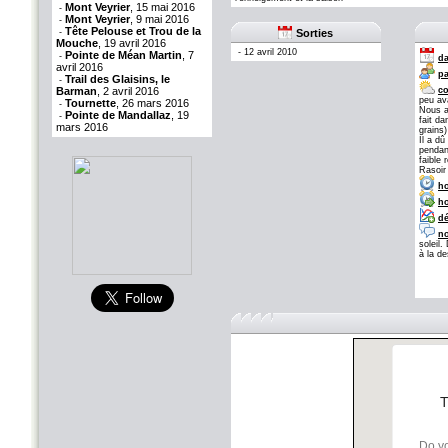
Mont Veyrier
, 15 mai 2016
-
Mont Veyrier
, 9 mai 2016
-
Tête Pelouse et Trou de la
-
Sorties
Mouche
, 19 avril 2016
-
12 avril 2010
Pointe de Méan Martin
, 7
-
da
avril 2016
pa
Trail des Glaisins, le
-
Barman
, 2 avril 2016
co
peu av
Tournette
, 26 mars 2016
-
Nous a
Pointe de Mandallaz
, 19
-
fait d
mars 2016
grains)
Il a dû
pendant
faible
Rasoir
ho
ho
dé
no
soleil.
à la d
T
Do yo