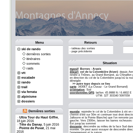
Menu
Retours
-
tableau des sorties
ski de rando
-
page précédente
dernières sorties
itinéraires
Situation
sommets
raids
massif
:
Bornes - Aravis
départ
:
col de la Colombière (hiver)
: depuis An
vtt
rendre à Thônes, au Grand Bornand, au Chinaillon 
escalade
en direction du col de la Colombière jusqu'où la rou
déneigée
rando
>> autre topo depuis ce lieu
trail
carte
: 3430ET (La Clusaz - Le Grand Bornand)
orientation
: Sud
via ferrata
coordonnées GPS
:
lat/lon: 45.9988 N / 6.4602 E
UTM: 32T 303340 5097059
alpinisme
dossiers
Dernières sorties
montée
: rejoindre le col de la Colombière à ski en
chemin d'été sur 50m et continuer tout droit directi
Ultra Tour du Haut Giffre
,
-
Jallouvre et la Pointe Blanche) que l'on remonte ju
18 juin 2016
gauche. Vers 2300m, laisser les barres rocheuses so
Est jusqu'au sommet
Tête du Danay
, 5 juin 2016
-
descente
: descendre au milieu de la face Sud dans 
Pointe de Puvat
, 21 mai
-
montée. On peut aussi essayer de descendre direct
2016
l'enneigement et la saison