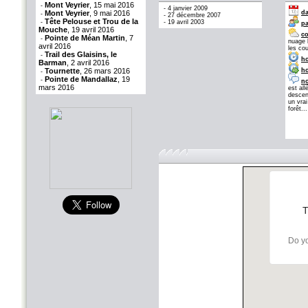
Mont Veyrier
, 15 mai 2016
-
-
4 janvier 2009
Mont Veyrier
, 9 mai 2016
da
-
-
27 décembre 2007
Tête Pelouse et Trou de la
-
-
19 avril 2003
pa
Mouche
, 19 avril 2016
co
Pointe de Méan Martin
, 7
-
nuage b
avril 2016
les co
Trail des Glaisins, le
-
ho
Barman
, 2 avril 2016
Tournette
, 26 mars 2016
ho
-
Pointe de Mandallaz
, 19
-
no
mars 2016
est all
descen
un vra
forêt..
T
Do yo