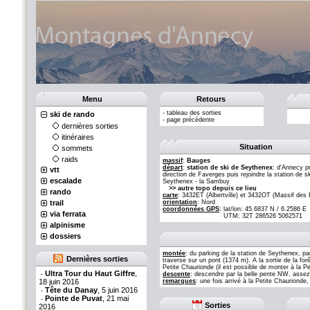
Menu
Retours
-
tableau des sorties
ski de rando
-
page précédente
dernières sorties
itinéraires
Situation
sommets
raids
massif
:
Bauges
départ
:
station de ski de Seythenex
: d'Annecy p
vtt
direction de Faverges puis rejoindre la station de s
escalade
Seythenex - la Sambuy
>> autre topo depuis ce lieu
rando
carte
: 3432ET (Albertville) et 3432OT (Massif des
trail
orientation
: Nord
coordonnées GPS
:
lat/lon: 45.6837 N / 6.2586 E
via ferrata
UTM: 32T 286526 5062571
alpinisme
dossiers
montée
: du parking de la station de Seythenex, par
Dernières sorties
traverse sur un pont (1374 m). A la sortie de la forê
Petite Chaurionde (il est possible de monter à la Pe
Ultra Tour du Haut Giffre
,
-
descente
: descendre par la belle pente NW, assez s
18 juin 2016
remarques
: une fois arrivé à la Petite Chaurionde
Tête du Danay
, 5 juin 2016
-
Pointe de Puvat
, 21 mai
-
Sorties
2016