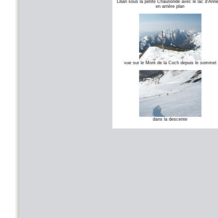
Lilian sous la petite Chaurionde avec le lac d'Ann
en arrière plan
vue sur le Mont de la Coch depuis le sommet
dans la descente